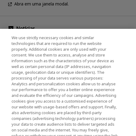
Abra em uma janela modal.
Notícias
We use strictly necessary cookies and similar
Evento
technologies that are required to run the website
properly. Additional cookies are only used with your
Entre em contato conosco
consent. We use them to access, analyse and store
information such as the characteristics of your device as
well as certain personal data (IP addresses, navigation
usage, geolocation data or unique identifiers). The
KIOXIA Holdings Corporation (Corporativo /
processing of your data serves various purposes:
Relações com Investidores)
Analytics and personalization cookies allow us to analyse
our performance to offer you a better online experience
Página inicial da KIOXIA Holdings
and evaluate the efficiency of our campaigns. Advertising
Corporation
cookies give you access to a customised experience of
our website with usage-based offers and support. Finally,
Relações com Investidores
also advertising cookies are placed by third-party
companies (advertising technology partners) processing
your data to create audience lists to deliver targeted ads
on social media and the internet. You may freely give,
refuse or withdraw your consent at any time using the link