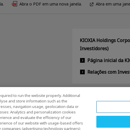
a.
Abra o PDF em uma nova janela.
Abra em uma jane
KIOXIA Holdings Corpor
Investidores)
Página inicial da K
Relações com Inves
equired to run the website properly. Additional
lyse and store information such as the
dresses, navigation usage, geolocation data or
oses: Analytics and personalization cookies
rience and evaluate the efficiency of our
erience of our website with usage-based offers
rty companies (advertising technology partners)