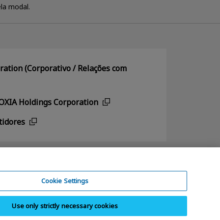
la modal.
ation (Corporativo / Relações com
IOXIA Holdings Corporation
tidores
Cookie Settings
Use only strictly necessary cookies