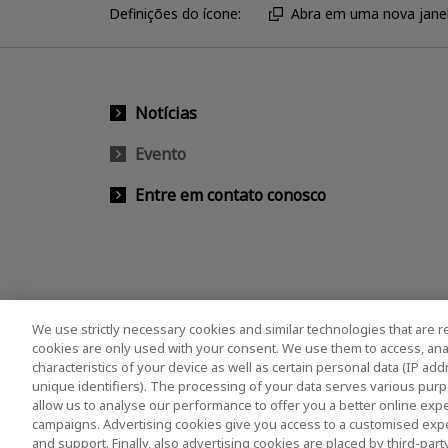
Definições do ícone:
Abra em uma nova janel
Notícias
Evento
Entre em contato conosco
We use strictly necessary cookies and similar technologies that are r
cookies are only used with your consent. We use them to access, ana
characteristics of your device as well as certain personal data (IP ad
unique identifiers). The processing of your data serves various purp
allow us to analyse our performance to offer you a better online expe
campaigns. Advertising cookies give you access to a customised exp
and support. Finally, also advertising cookies are placed by third-pa