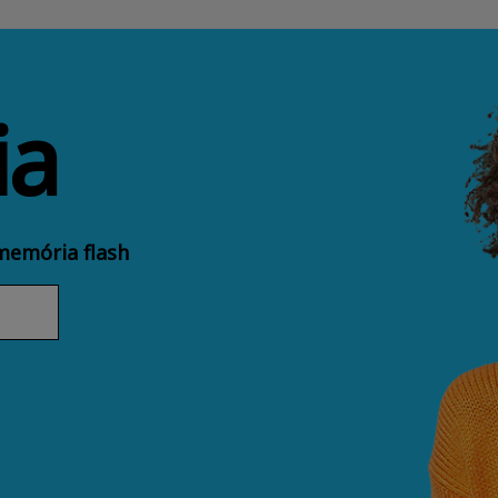
ia
memória flash