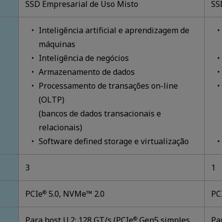
SSD Empresarial de Uso Misto
SS
Inteligência artificial e aprendizagem de
máquinas
Inteligência de negócios
Armazenamento de dados
Processamento de transações on-line
(OLTP)
(bancos de dados transacionais e
relacionais)
Software defined storage e virtualização
3
1
PCIe
5.0, NVMe™ 2.0
PC
®
Para host U.2: 128 GT/s (PCIe
Gen5 simples
Pa
®