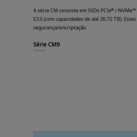
A série CM consiste em SSDs PCIe
/ NVMe™ d
®
E3.S (com capacidades de até 30,72 TB). Est
segurança/encriptação.
Série CM9