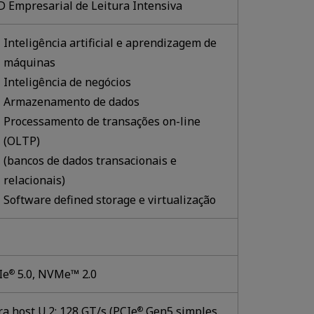
D Empresarial de Leitura Intensiva
Inteligência artificial e aprendizagem de
máquinas
Inteligência de negócios
Armazenamento de dados
Processamento de transações on-line
(OLTP)
(bancos de dados transacionais e
relacionais)
Software defined storage e virtualização
Ie
5.0, NVMe™ 2.0
®
ra host U.2: 128 GT/s (PCIe
Gen5 simples
®