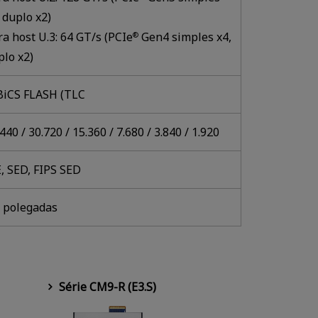
 duplo x2)
ra host U.3: 64 GT/s (PCIe
Gen4 simples x4,
®
plo x2)
BiCS FLASH (TLC
440 / 30.720 / 15.360 / 7.680 / 3.840 / 1.920
E, SED, FIPS SED
5 polegadas
Série CM9-R (E3.S)