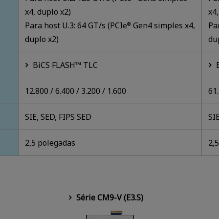
x4, duplo x2)
x4,
Para host U.3: 64 GT/s (PCIe
Gen4 simples x4,
Pa
®
duplo x2)
du
BiCS FLASH™ TLC
12.800 / 6.400 / 3.200 / 1.600
61.
SIE, SED, FIPS SED
SI
2,5 polegadas
2,
Série CM9-V (E3.S)