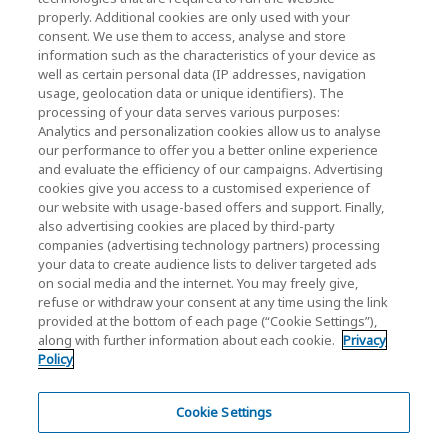
properly. Additional cookies are only used with your
Comuníquese con nosotros
consent. We use them to access, analyse and store
information such as the characteristics of your device as
well as certain personal data (IP addresses, navigation
usage, geolocation data or unique identifiers). The
KIOXIA Holdings Corporation (Corporativo /
processing of your data serves various purposes:
Relaciones con Inversores)
Analytics and personalization cookies allow us to analyse
our performance to offer you a better online experience
Página de inicio de KIOXIA Holdings
and evaluate the efficiency of our campaigns. Advertising
Corporation
cookies give you access to a customised experience of
our website with usage-based offers and support. Finally,
Relaciones con Inversores
also advertising cookies are placed by third-party
companies (advertising technology partners) processing
your data to create audience lists to deliver targeted ads
on social media and the internet. You may freely give,
refuse or withdraw your consent at any time using the link
provided at the bottom of each page (“Cookie Settings”),
along with further information about each cookie.
Privacy
Policy
Política de Privacidade
Cookie Settings
Cookie Settings
Términos y Condiciones