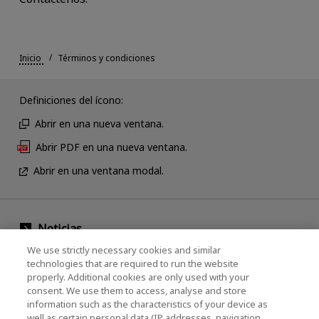
Inicio
Términos y condiciones
Definiciones del ícono:
Abrir en una nueva ventana.
Abrir PDF en una nueva ventana.
Abrir en una ventana modal.
Noticias
We use strictly necessary cookies and similar
Evento
technologies that are required to run the website
properly. Additional cookies are only used with your
Comuníquese con nosotros
consent. We use them to access, analyse and store
information such as the characteristics of your device as
well as certain personal data (IP addresses, navigation