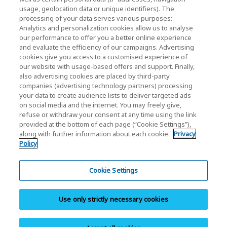
usage, geolocation data or unique identifiers). The
KIOXIA Holdings Corporation (Corporativo /
processing of your data serves various purposes:
Relaciones con Inversores)
Analytics and personalization cookies allow us to analyse
our performance to offer you a better online experience
Página de inicio de KIOXIA Holdings
and evaluate the efficiency of our campaigns. Advertising
Corporation
cookies give you access to a customised experience of
our website with usage-based offers and support. Finally,
Relaciones con Inversores
also advertising cookies are placed by third-party
companies (advertising technology partners) processing
your data to create audience lists to deliver targeted ads
on social media and the internet. You may freely give,
refuse or withdraw your consent at any time using the link
provided at the bottom of each page (“Cookie Settings”),
along with further information about each cookie.
Privacy
Policy
Política de Privacidade
Cookie Settings
Cookie Settings
Términos y Condiciones
Use only strictly necessary cookies
Marcas comerciales
Mapa del sitio