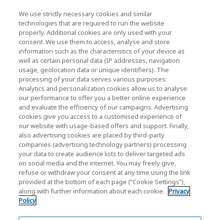
We use strictly necessary cookies and similar
Evento
technologies that are required to run the website
properly. Additional cookies are only used with your
Comuníquese con nosotros
consent. We use them to access, analyse and store
information such as the characteristics of your device as
well as certain personal data (IP addresses, navigation
usage, geolocation data or unique identifiers). The
KIOXIA Holdings Corporation (Corporativo /
processing of your data serves various purposes:
Relaciones con Inversores)
Analytics and personalization cookies allow us to analyse
our performance to offer you a better online experience
Página de inicio de KIOXIA Holdings
and evaluate the efficiency of our campaigns. Advertising
Corporation
cookies give you access to a customised experience of
our website with usage-based offers and support. Finally,
Relaciones con Inversores
also advertising cookies are placed by third-party
companies (advertising technology partners) processing
your data to create audience lists to deliver targeted ads
on social media and the internet. You may freely give,
refuse or withdraw your consent at any time using the link
provided at the bottom of each page (“Cookie Settings”),
along with further information about each cookie.
Privacy
Policy
Política de Privacidade