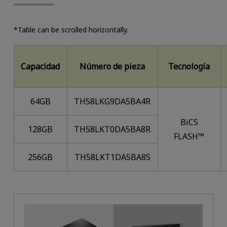
*Table can be scrolled horizontally.
Capacidad
Número de pieza
Tecnología
64GB
TH58LKG9DA5BA4R
BiCS
128GB
TH58LKT0DA5BA8R
FLASH™
256GB
TH58LKT1DA5BA8S