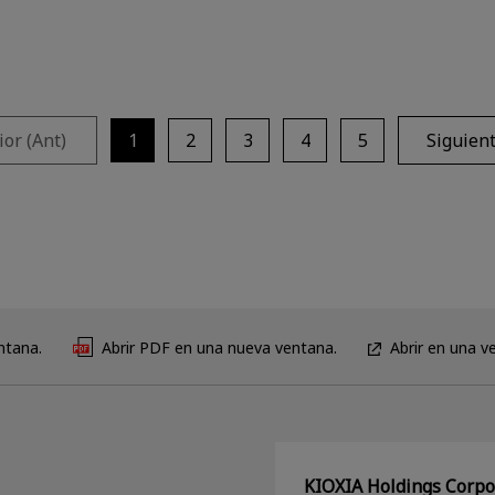
ior (Ant)
1
2
3
4
5
Siguient
ntana.
Abrir PDF en una nueva ventana.
Abrir en una v
KIOXIA Holdings Corpor