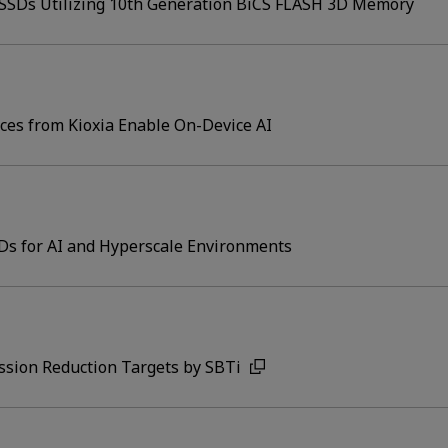
se SSDs Utilizing 10th Generation BiCS FLASH 3D Memory
es from Kioxia Enable On-Device AI
Ds for AI and Hyperscale Environments
ission Reduction Targets by SBTi