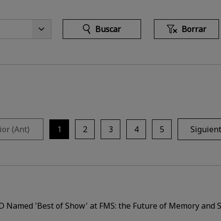
Buscar
Borrar
ior (Ant)
1
2
3
4
5
Siguient
D Named 'Best of Show' at FMS: the Future of Memory and 