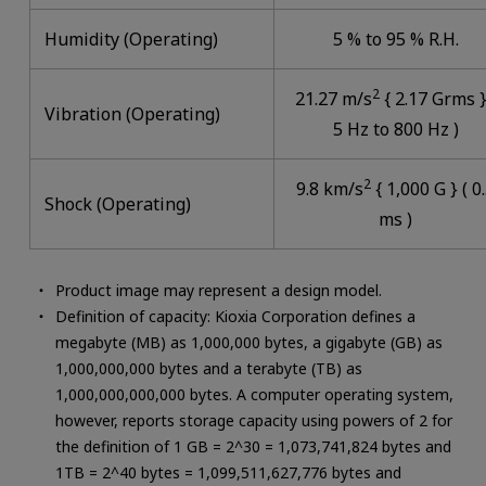
Humidity (Operating)
5 % to 95 % R.H.
2
21.27 m/s
{ 2.17 Grms }
Vibration (Operating)
5 Hz to 800 Hz )
2
9.8 km/s
{ 1,000 G } ( 0
Shock (Operating)
ms )
Product image may represent a design model.
Definition of capacity: Kioxia Corporation defines a
megabyte (MB) as 1,000,000 bytes, a gigabyte (GB) as
1,000,000,000 bytes and a terabyte (TB) as
1,000,000,000,000 bytes. A computer operating system,
however, reports storage capacity using powers of 2 for
the definition of 1 GB = 2^30 = 1,073,741,824 bytes and
1TB = 2^40 bytes = 1,099,511,627,776 bytes and