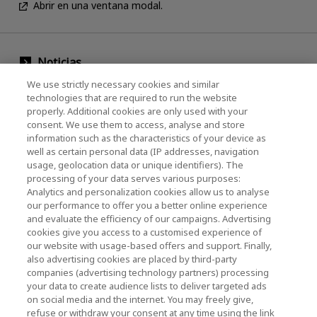
Abrir en una ventana modal.
Noticias
We use strictly necessary cookies and similar
Evento
technologies that are required to run the website
properly. Additional cookies are only used with your
Comuníquese con nosotros
consent. We use them to access, analyse and store
information such as the characteristics of your device as
well as certain personal data (IP addresses, navigation
KIOXIA Holdings Corporation (Corporativo /
usage, geolocation data or unique identifiers). The
processing of your data serves various purposes:
Relaciones con Inversores)
Analytics and personalization cookies allow us to analyse
our performance to offer you a better online experience
Página de inicio de KIOXIA Holdings
and evaluate the efficiency of our campaigns. Advertising
Corporation
cookies give you access to a customised experience of
our website with usage-based offers and support. Finally,
Relaciones con Inversores
also advertising cookies are placed by third-party
companies (advertising technology partners) processing
your data to create audience lists to deliver targeted ads
on social media and the internet. You may freely give,
refuse or withdraw your consent at any time using the link