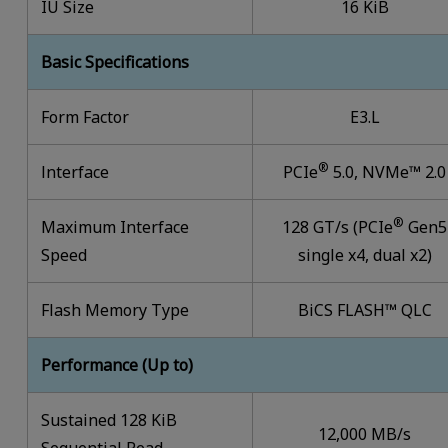
IU Size
16 KiB
Basic Specifications
Form Factor
E3.L
®
lnterface
PCIe
5.0, NVMe™ 2.0
®
Maximum Interface
128 GT/s (PCIe
Gen5
Speed
single x4, dual x2)
Flash Memory Type
BiCS FLASH™ QLC
Performance (Up to)
Sustained 128 KiB
12,000 MB/s