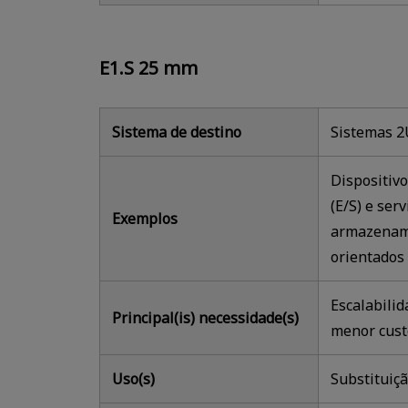
E1.S 25 mm
Sistema de destino
Sistemas 2
Dispositiv
(E/S) e ser
Exemplos
armazenam
orientados
Escalabili
Principal(is) necessidade(s)
menor cus
Uso(s)
Substituiçã