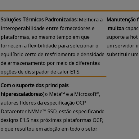
Soluções Térmicas Padronizadas:
Melhora a
Manutenção f
interoperabilidade entre fornecedores e
muito
a capa
plataformas, ao mesmo tempo em que
suporte a hot
fornecem a flexibilidade para selecionar o
um servidor i
equilíbrio certo de resfriamento e densidade
substituir um
de armazenamento por meio de diferentes
opções de dissipador de calor E1.S.
Com o suporte dos principais
hiperescaladores:{
o Meta™ e a Microsoft
,
®
autores líderes da especificação OCP
Datacenter NVMe™ SSD, estão especificando
designs E1.S nas próximas plataformas OCP,
o que resultou em adoção em todo o setor.