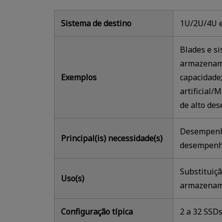
Sistema de destino
1U/2U/4U e
Blades e s
armazenam
Exemplos
capacidade;
artificial
de alto de
Desempenho
Principal(is) necessidade(s)
desempenho
Substituiçã
Uso(s)
armazenam
Configuração típica
2 a 32 SSDs