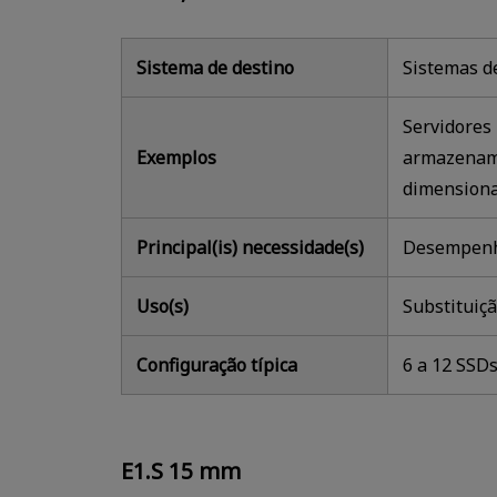
Sistema de destino
Sistemas d
Servidores
Exemplos
armazename
dimension
Principal(is) necessidade(s)
Desempenho
Uso(s)
Substituiçã
Configuração típica
6 a 12 SSDs
E1.S 15 mm