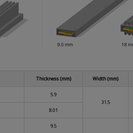
Thickness (mm)
Width (mm)
5.9
31.5
8.01
9.5