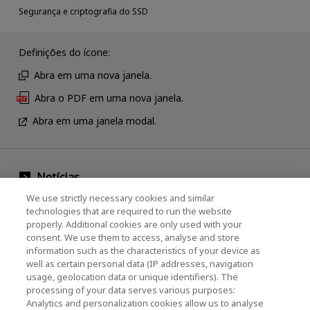
Segurança e criptografia do SSD
Definições do ícone:
Abra em uma nova janela.
Abra o PDF em uma nova janela.
Abra em uma janela modal.
Notícias
We use strictly necessary cookies and similar
Evento
technologies that are required to run the website
properly. Additional cookies are only used with your
Entre em contato conosco
consent. We use them to access, analyse and store
information such as the characteristics of your device as
well as certain personal data (IP addresses, navigation
usage, geolocation data or unique identifiers). The
KIOXIA Holdings Corporation (Corporativo /
processing of your data serves various purposes:
Relações com Investidores)
Analytics and personalization cookies allow us to analyse