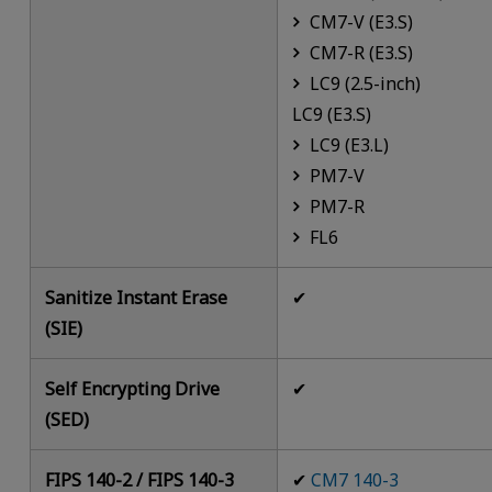
CM7-V (E3.S)
CM7-R (E3.S)
LC9 (2.5-inch)
LC9 (E3.S)
LC9 (E3.L)
PM7-V
PM7-R
FL6
Sanitize Instant Erase
✔
(SIE)
Self Encrypting Drive
✔
(SED)
FIPS 140-2 / FIPS 140-3
✔
CM7 140-3