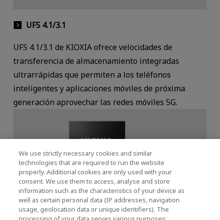
UFS 4.1/3.1
UFS 4.1/3.1 de KIOXIA ofrece velocidades de
transferencia de almacenamiento integradas
ultrarrápidas que permiten a los teléfonos
inteligentes y aplicaciones móviles de próxima
generación aprovechar las redes móviles 5G.
We use strictly necessary cookies and similar
technologies that are required to run the website
properly. Additional cookies are only used with your
consent. We use them to access, analyse and store
information such as the characteristics of your device as
well as certain personal data (IP addresses, navigation
usage, geolocation data or unique identifiers). The
processing of your data serves various purposes: