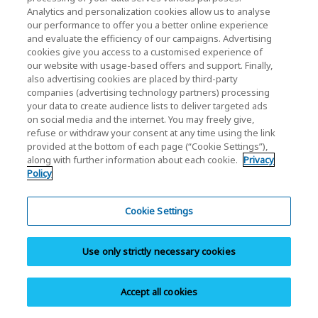
e-MMC
Analytics and personalization cookies allow us to analyse
our performance to offer you a better online experience
La gama de productos e-MMC de KIOXIA ofrece una
and evaluate the efficiency of our campaigns. Advertising
cookies give you access to a customised experience of
interfaz compatible con la versión 5.1 de JEDEC, lo
our website with usage-based offers and support. Finally,
que elimina la necesidad de que los usuarios
also advertising cookies are placed by third-party
companies (advertising technology partners) processing
controlen directamente la memoria flash.
your data to create audience lists to deliver targeted ads
on social media and the internet. You may freely give,
refuse or withdraw your consent at any time using the link
1 GB/s se calcula como 1 000 000 000 bytes/s y 1MB/s
provided at the bottom of each page (“Cookie Settings”),
se calcula como 1 000 000 bytes/s. Este es un valor
along with further information about each cookie.
Privacy
teórico calculado a partir de la velocidad de interfaz y la
Policy
velocidad del dispositivo de un usuario no está
garantizada. La velocidad de lectura y escritura puede
Cookie Settings
variar según el dispositivo host, las condiciones de
lectura y escritura y el tamaño del archivo.
Use only strictly necessary cookies
La densidad del producto se identifica sobre la base de
la densidad del chip o los chips de memoria dentro del
producto, no de la capacidad de memoria disponible
Accept all cookies
para el almacenamiento de datos por parte del usuario