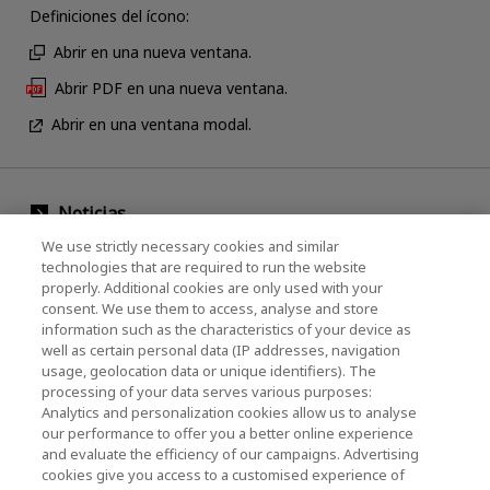
Definiciones del ícono:
Abrir en una nueva ventana.
Abrir PDF en una nueva ventana.
Abrir en una ventana modal.
Noticias
We use strictly necessary cookies and similar
Evento
technologies that are required to run the website
properly. Additional cookies are only used with your
Comuníquese con nosotros
consent. We use them to access, analyse and store
information such as the characteristics of your device as
well as certain personal data (IP addresses, navigation
usage, geolocation data or unique identifiers). The
KIOXIA Holdings Corporation (Corporativo /
processing of your data serves various purposes:
Relaciones con Inversores)
Analytics and personalization cookies allow us to analyse
our performance to offer you a better online experience
Página de inicio de KIOXIA Holdings
and evaluate the efficiency of our campaigns. Advertising
Corporation
cookies give you access to a customised experience of