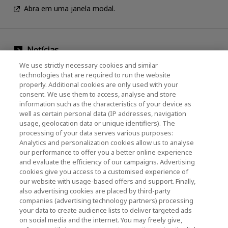
Abra em uma janela modal.
Notícias
We use strictly necessary cookies and similar
Evento
technologies that are required to run the website
properly. Additional cookies are only used with your
Entre em contato conosco
consent. We use them to access, analyse and store
information such as the characteristics of your device as
well as certain personal data (IP addresses, navigation
usage, geolocation data or unique identifiers). The
KIOXIA Holdings Corporation (Corporativo /
processing of your data serves various purposes:
Relações com Investidores)
Analytics and personalization cookies allow us to analyse
our performance to offer you a better online experience
Página inicial da KIOXIA Holdings
and evaluate the efficiency of our campaigns. Advertising
Corporation
cookies give you access to a customised experience of
our website with usage-based offers and support. Finally,
Relações com Investidores
also advertising cookies are placed by third-party
companies (advertising technology partners) processing
your data to create audience lists to deliver targeted ads
on social media and the internet. You may freely give,