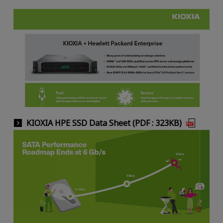
KIOXIA HPE SSD Data Sheet (PDF : 323KB)