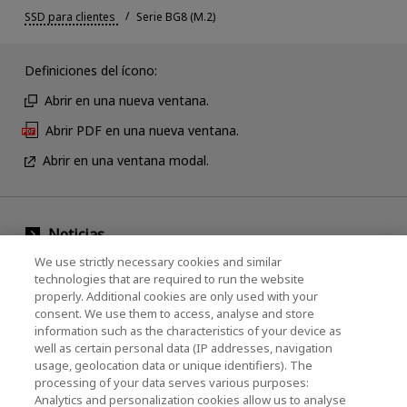
SSD para clientes
Serie BG8 (M.2)
Definiciones del ícono:
Abrir en una nueva ventana.
Abrir PDF en una nueva ventana.
Abrir en una ventana modal.
Noticias
We use strictly necessary cookies and similar
Evento
technologies that are required to run the website
properly. Additional cookies are only used with your
Comuníquese con nosotros
consent. We use them to access, analyse and store
information such as the characteristics of your device as
well as certain personal data (IP addresses, navigation
usage, geolocation data or unique identifiers). The
KIOXIA Holdings Corporation (Corporativo /
processing of your data serves various purposes:
Relaciones con Inversores)
Analytics and personalization cookies allow us to analyse