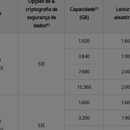
Opções de &
criptografia de
Capacidade
Leitur
(1)
e
segurança de
(GB)
aleatór
dados
(6)
1.920
1.6
3.840
1.9
0
SIE
.0
7.680
2.0
15.360
2.0
1.600
1.6
3.200
1.9
0
SIE
.0