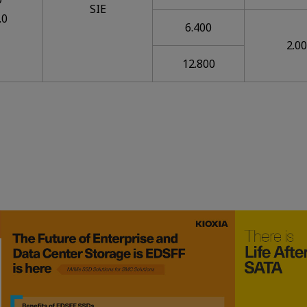
SIE
.0
6.400
2.0
12.800