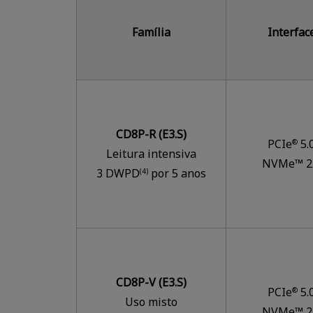
Família
Interfac
CD8P-R (E3.S)
PCIe
5.
®
Leitura intensiva
NVMe™ 2
3 DWPD
por 5 anos
(4)
CD8P-V (E3.S)
PCIe
5.
®
Uso misto
NVMe™ 2